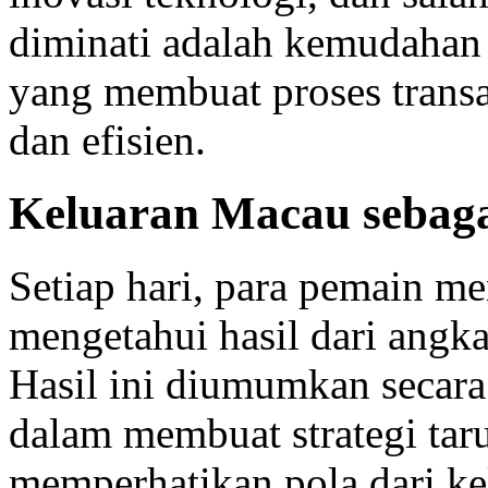
diminati adalah kemudahan
yang membuat proses transak
dan efisien.
Keluaran Macau sebaga
Setiap hari, para pemain m
mengetahui hasil dari angk
Hasil ini diumumkan secara
dalam membuat strategi tar
memperhatikan pola dari k