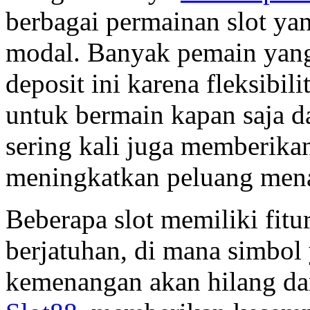
berbagai permainan slot yan
modal. Banyak pemain yang
deposit ini karena fleksib
untuk bermain kapan saja dan
sering kali juga memberika
meningkatkan peluang men
Beberapa slot memiliki fitu
berjatuhan, di mana simbo
kemenangan akan hilang dan