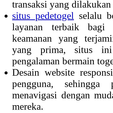
transaksi yang dilakukan
situs pedetogel
selalu b
layanan terbaik bagi
keamanan yang terjami
yang prima, situs in
pengalaman bermain tog
Desain website respons
pengguna, sehingga 
menavigasi dengan muda
mereka.