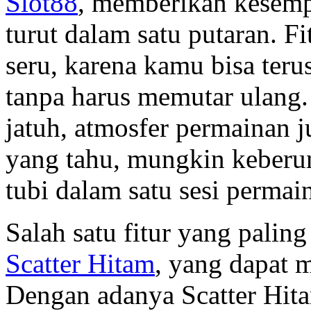
Slot88
, memberikan kesemp
turut dalam satu putaran. Fi
seru, karena kamu bisa te
tanpa harus memutar ulang. S
jatuh, atmosfer permainan 
yang tahu, mungkin keberu
tubi dalam satu sesi perma
Salah satu fitur yang palin
Scatter Hitam
, yang dapat 
Dengan adanya Scatter Hit