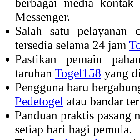
berbagai media kontak
Messenger.
Salah satu pelayanan c
tersedia selama 24 jam
T
Pastikan pemain paham
taruhan
Togel158
yang d
Pengguna baru bergabung 
Pedetogel
atau bandar ter
Panduan praktis pasang 
setiap hari bagi pemula.