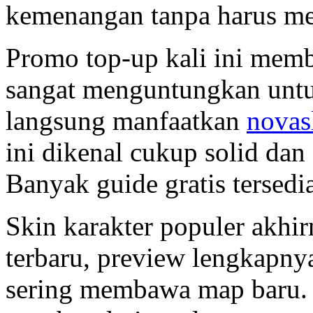
kemenangan tanpa harus me
Promo top-up kali ini mem
sangat menguntungkan untuk
langsung manfaatkan
novasl
ini dikenal cukup solid da
Banyak guide gratis tersedia
Skin karakter populer akhi
terbaru, preview lengkapny
sering membawa map baru. 