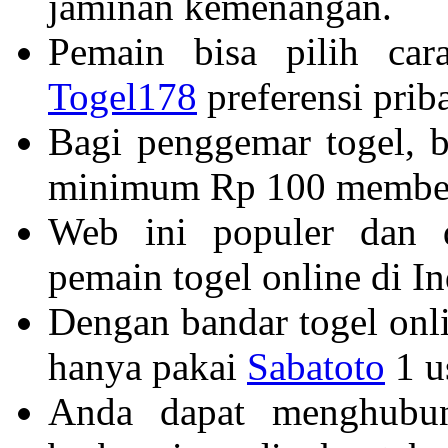
jaminan kemenangan.
Pemain bisa pilih car
Togel178
preferensi prib
Bagi penggemar togel, 
minimum Rp 100 memberi
Web ini populer dan 
pemain togel online di In
Dengan bandar togel onli
hanya pakai
Sabatoto
1 us
Anda dapat menghubun