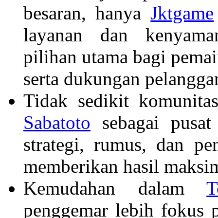
besaran, hanya
Jktgame
layanan dan kenyama
pilihan utama bagi pema
serta dukungan pelanggan
Tidak sedikit komunita
Sabatoto
sebagai pusat 
strategi, rumus, dan p
memberikan hasil maksim
Kemudahan dalam
T
penggemar lebih fokus p