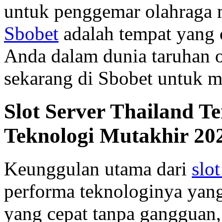
untuk penggemar olahraga 
Sbobet
adalah tempat yang 
Anda dalam dunia taruhan o
sekarang di Sbobet untuk m
Slot Server Thailand T
Teknologi Mutakhir 20
Keunggulan utama dari
slo
performa teknologinya yang 
yang cepat tanpa gangguan,