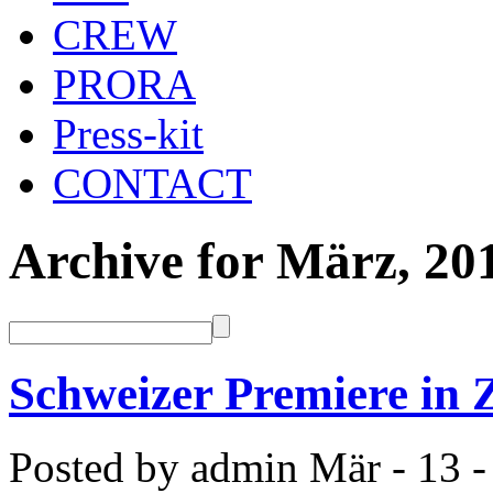
CREW
PRORA
Press-kit
CONTACT
Archive for März, 20
Schweizer Premiere in 
Posted by admin
Mär - 13 