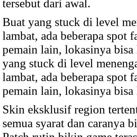
tersebut dari awal.
Buat yang stuck di level me
lambat, ada beberapa spot f
pemain lain, lokasinya bis
yang stuck di level menenga
lambat, ada beberapa spot f
pemain lain, lokasinya bisa
Skin eksklusif region terten
semua syarat dan caranya b
Patch rutin bikin game tera