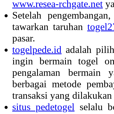
www.resea-rchgate.net
ya
Setelah pengembangan, 
tawarkan taruhan
togel2
pasar.
togelpede.id
adalah pili
ingin bermain togel on
pengalaman bermain 
berbagai metode pemba
transaksi yang dilakukan
situs pedetogel
selalu b