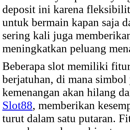
deposit ini karena fleksib
untuk bermain kapan saja dan
sering kali juga memberika
meningkatkan peluang men
Beberapa slot memiliki fitu
berjatuhan, di mana simbo
kemenangan akan hilang dan
Slot88
, memberikan kesemp
turut dalam satu putaran. Fi