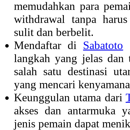
memudahkan para pemai
withdrawal tanpa haru
sulit dan berbelit.
Mendaftar di
Sabatoto
s
langkah yang jelas dan t
salah satu destinasi u
yang mencari kenyamana
Keunggulan utama dari
akses dan antarmuka y
jenis pemain dapat menik