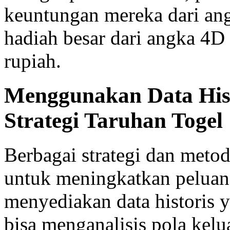
keuntungan mereka dari an
hadiah besar dari angka 4D
rupiah.
Menggunakan Data His
Strategi Taruhan Togel
Berbagai strategi dan meto
untuk meningkatkan pelua
menyediakan data historis 
bisa menganalisis pola kel