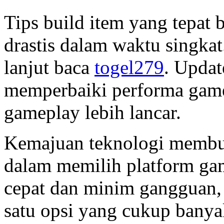
Tips build item yang tepat
drastis dalam waktu singka
lanjut baca
togel279
. Updat
memperbaiki performa game
gameplay lebih lancar.
Kemajuan teknologi membua
dalam memilih platform gam
cepat dan minim gangguan,
satu opsi yang cukup banya