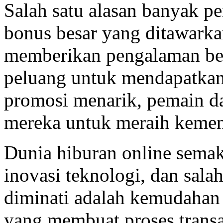
Salah satu alasan banyak 
bonus besar yang ditawarkan
memberikan pengalaman berm
peluang untuk mendapatkan
promosi menarik, pemain d
mereka untuk meraih keme
Dunia hiburan online sema
inovasi teknologi, dan sala
diminati adalah kemudahan
yang membuat proses transak