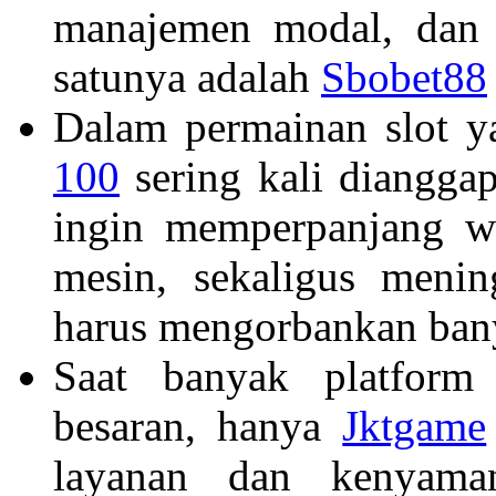
manajemen modal, dan p
satunya adalah
Sbobet88
Dalam permainan slot y
100
sering kali dianggap
ingin memperpanjang wa
mesin, sekaligus meni
harus mengorbankan bany
Saat banyak platform
besaran, hanya
Jktgame
layanan dan kenyama