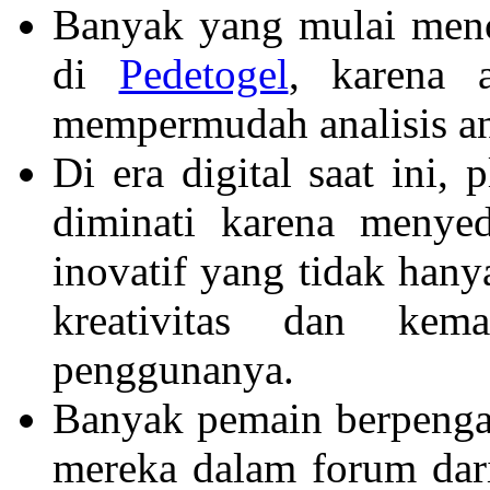
Banyak yang mulai menc
di
Pedetogel
, karena 
mempermudah analisis ang
Di era digital saat ini, 
diminati karena menyed
inovatif yang tidak han
kreativitas dan kem
penggunanya.
Banyak pemain berpenga
mereka dalam forum dari