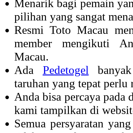
Menarik bagi pemain yan
pilihan yang sangat mena
Resmi Toto Macau meny
member mengikuti A
Macau.
Ada
Pedetogel
banyak 
taruhan yang tepat perlu 
Anda bisa percaya pada 
kami tampilkan di websit
Semua persyaratan yang