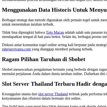
Menggunakan Data Historis Untuk Menyus
Berbagai strategi dan metode digunakan oleh pemain togel untuk m
untuk menentukan taruhan terbaik.
Tidak bisa dipungkiri bahwa
Toto Macau
adalah salah satu pasaran to
mendapatkan tempat di hati para bettor. Selain itu, berbagai promo m
Diskusi antar komunitas togel online sering kali berputar pada strate
rahejasvivarea.com
yang dianggap memberi peluang terbaik.
Ragam Pilihan Taruhan di Sbobet
Sbobet menawarkan pengalaman bermain yang berbeda dengan ragam 
memulai perjalanan Anda dalam dunia taruhan online. Daftarkan diri
Slot Server Thailand Terbaru Hadir deng
Keunggulan utama dari
slot server Thailand
terletak pada performa te
kenyamanan dan efisiensi dalam bermain slot online.
Tips build item yang tepat bisa bikin damage kamu naik drastis dala