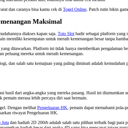
syarat dan caranya bisa kamu cek di
Togel Online
. Patch rutin bikin ga
Kemenangan Maksimal
emudahannya diakses kapan saja.
Toto Slot
hadir sebagai platform yang
emain memiliki kesempatan untuk meraih kemenangan besar tanpa hamba
 yang ditawarkan. Platform ini tidak hanya memberikan pengalaman be
kan peluang mereka untuk meraih kemenangan.
logi, dan salah satu kemajuan yang paling diminati adalah kemudahan
i hasil dari angka-angka yang mereka pasang. Hasil ini diumumkan se
 pemain merasa lebih percaya diri saat bermain.
ogel. Dengan melihat
Pengeluaran HK
, pemain dapat memahami pola-pola
asarkan riwayat Pengeluaran HK.
 Juta
dan hadiah 2D 200rb adalah salah satu pilihan terbaik bagi para 
argetkan hadiah besar dari angka 4D yang bisa mencapai jutaan rupi