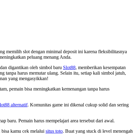
 memilih slot dengan minimal deposit ini karena fleksibilitasnya
a meningkatkan peluang menang Anda.
 dan digantikan oleh simbol baru
Slot88
, memberikan kesempatan
 tanpa harus memutar ulang. Selain itu, setiap kali simbol jatuh,
ainan yang mengasyikkan!
itam, pemain bisa meningkatkan kemenangan tanpa harus
ot88 alternatif
. Komunitas game ini dikenal cukup solid dan sering
p baru. Pemain harus mempelajari area tersebut dari awal.
a bisa kamu cek melalui
situs toto
. Buat yang stuck di level menengah