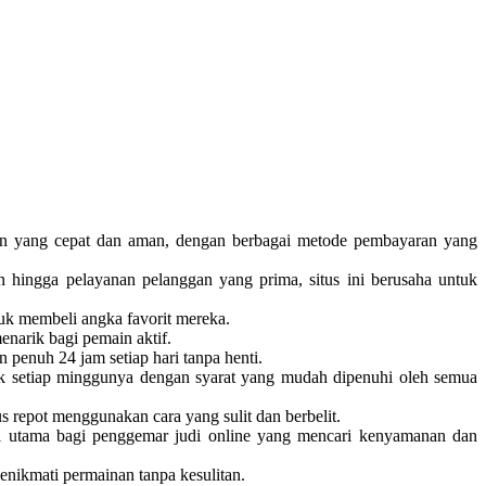
ain yang cepat dan aman, dengan berbagai metode pembayaran yang
 hingga pelayanan pelanggan yang prima, situs ini berusaha untuk
uk membeli angka favorit mereka.
narik bagi pemain aktif.
penuh 24 jam setiap hari tanpa henti.
ik setiap minggunya dengan syarat yang mudah dipenuhi oleh semua
repot menggunakan cara yang sulit dan berbelit.
asi utama bagi penggemar judi online yang mencari kenyamanan dan
nikmati permainan tanpa kesulitan.