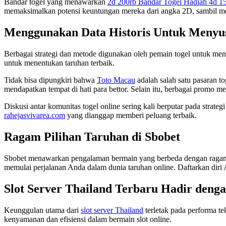
Bandar togel yang menawarkan
2d 200rb Bandar Togel Hadiah 4d 15
memaksimalkan potensi keuntungan mereka dari angka 2D, sambil men
Menggunakan Data Historis Untuk Menyus
Berbagai strategi dan metode digunakan oleh pemain togel untuk m
untuk menentukan taruhan terbaik.
Tidak bisa dipungkiri bahwa
Toto Macau
adalah salah satu pasaran to
mendapatkan tempat di hati para bettor. Selain itu, berbagai promo m
Diskusi antar komunitas togel online sering kali berputar pada strate
rahejasvivarea.com
yang dianggap memberi peluang terbaik.
Ragam Pilihan Taruhan di Sbobet
Sbobet menawarkan pengalaman bermain yang berbeda dengan ragam 
memulai perjalanan Anda dalam dunia taruhan online. Daftarkan diri
Slot Server Thailand Terbaru Hadir deng
Keunggulan utama dari
slot server Thailand
terletak pada performa te
kenyamanan dan efisiensi dalam bermain slot online.