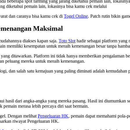
 ada beberapa spot farming yang jarang diketahui pemain lain, lokasiny
ang diketahui pemain lain, lokasinya bisa kamu cek melalui
syarat dan caranya bisa kamu cek di
Togel Online
. Patch rutin bikin ga
Kemenangan Maksimal
emudahannya diakses kapan saja.
Toto Slot
hadir sebagai platform yang
emain memiliki kesempatan untuk meraih kemenangan besar tanpa hamba
 yang ditawarkan. Platform ini tidak hanya memberikan pengalaman be
kan peluang mereka untuk meraih kemenangan.
logi, dan salah satu kemajuan yang paling diminati adalah kemudahan
i hasil dari angka-angka yang mereka pasang. Hasil ini diumumkan se
 pemain merasa lebih percaya diri saat bermain.
ogel. Dengan melihat
Pengeluaran HK
, pemain dapat memahami pola-pola
asarkan riwayat Pengeluaran HK.