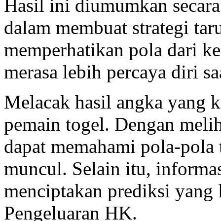
Hasil ini diumumkan secara
dalam membuat strategi tar
memperhatikan pola dari k
merasa lebih percaya diri sa
Melacak hasil angka yang ke
pemain togel. Dengan meli
dapat memahami pola-pola t
muncul. Selain itu, informa
menciptakan prediksi yang 
Pengeluaran HK.