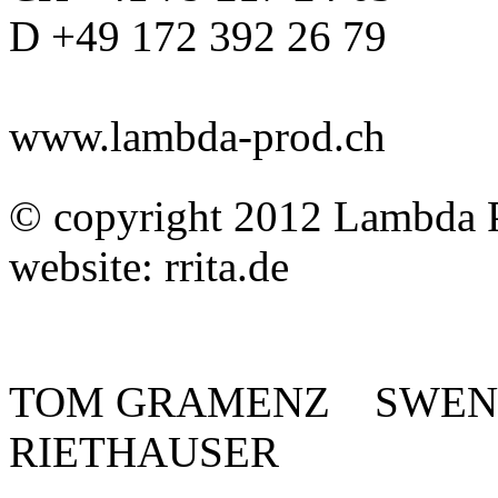
D +49 172 392 26 79
www.lambda-prod.ch
© copyright 2012 Lambda Pr
website: rrita.de
TOM GRAMENZ SWEN GI
RIETHAUSER