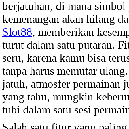
berjatuhan, di mana simbo
kemenangan akan hilang dan
Slot88
, memberikan kesemp
turut dalam satu putaran. Fi
seru, karena kamu bisa te
tanpa harus memutar ulang. S
jatuh, atmosfer permainan 
yang tahu, mungkin keberu
tubi dalam satu sesi perma
Salah satu fitur yang palin