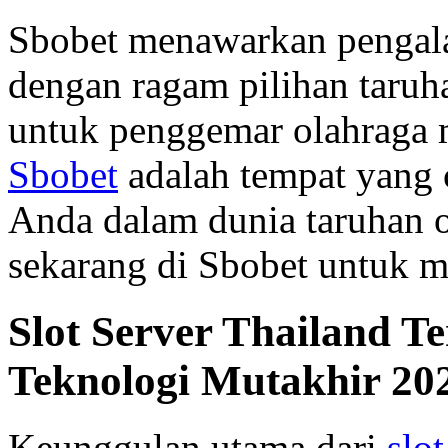
Sbobet menawarkan pengal
dengan ragam pilihan taruh
untuk penggemar olahraga 
Sbobet
adalah tempat yang 
Anda dalam dunia taruhan o
sekarang di Sbobet untuk m
Slot Server Thailand T
Teknologi Mutakhir 20
Keunggulan utama dari
slo