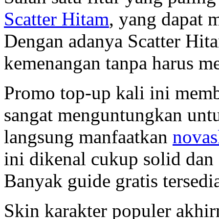
Scatter Hitam
, yang dapat 
Dengan adanya Scatter Hit
kemenangan tanpa harus me
Promo top-up kali ini mem
sangat menguntungkan untuk
langsung manfaatkan
novasl
ini dikenal cukup solid da
Banyak guide gratis tersedia
Skin karakter populer akhi