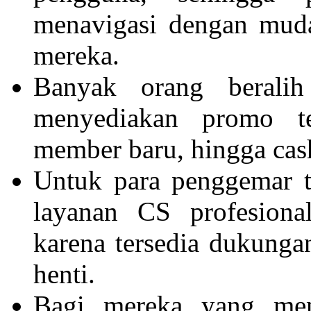
menavigasi dengan muda
mereka.
Banyak orang beral
menyediakan promo te
member baru, hingga cas
Untuk para penggemar t
layanan CS profesion
karena tersedia dukunga
henti.
Bagi mereka yang me