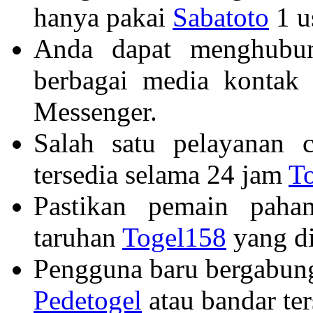
hanya pakai
Sabatoto
1 us
Anda dapat menghubun
berbagai media kontak
Messenger.
Salah satu pelayanan c
tersedia selama 24 jam
T
Pastikan pemain paham
taruhan
Togel158
yang d
Pengguna baru bergabung 
Pedetogel
atau bandar ter