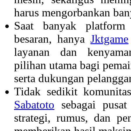
harus mengorbankan bany
Saat banyak platform
besaran, hanya
Jktgame
layanan dan kenyama
pilihan utama bagi pema
serta dukungan pelanggan
Tidak sedikit komunita
Sabatoto
sebagai pusat 
strategi, rumus, dan p
memberikan hasil maksim