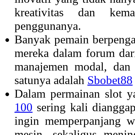
kreativitas dan kem
penggunanya.
Banyak pemain berpenga
mereka dalam forum dari
manajemen modal, dan p
satunya adalah
Sbobet88
Dalam permainan slot y
100
sering kali dianggap
ingin memperpanjang wa
mesin, sekaligus meni