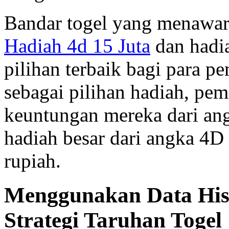
Bandar togel yang menawa
Hadiah 4d 15 Juta
dan hadia
pilihan terbaik bagi para 
sebagai pilihan hadiah, pe
keuntungan mereka dari an
hadiah besar dari angka 4D
rupiah.
Menggunakan Data His
Strategi Taruhan Togel