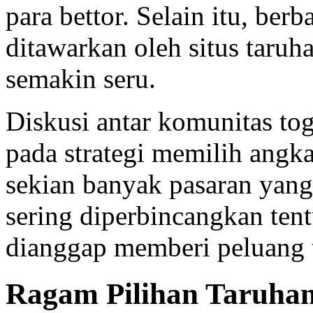
para bettor. Selain itu, be
ditawarkan oleh situs taru
semakin seru.
Diskusi antar komunitas tog
pada strategi memilih angk
sekian banyak pasaran yang 
sering diperbincangkan ten
dianggap memberi peluang t
Ragam Pilihan Taruhan