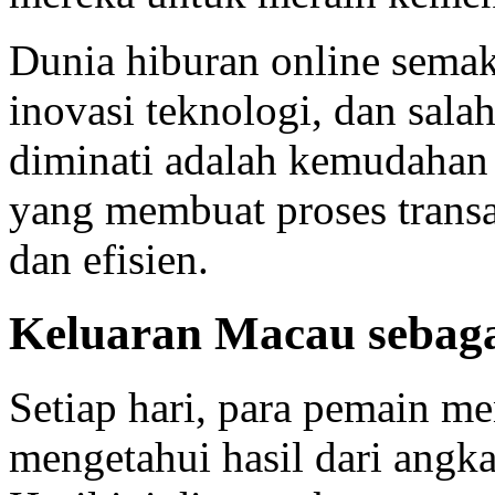
Dunia hiburan online sema
inovasi teknologi, dan sala
diminati adalah kemudahan
yang membuat proses transak
dan efisien.
Keluaran Macau sebaga
Setiap hari, para pemain m
mengetahui hasil dari angk